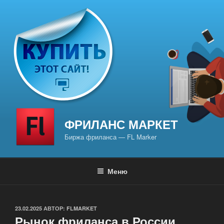
Перейти
к
содержимому
ФРИЛАНС МАРКЕТ
Биржа фриланса — FL Marker
Меню
ОПУБЛИКОВАНО
23.02.2025
АВТОР:
FLMARKET
Рынок фриланса в России