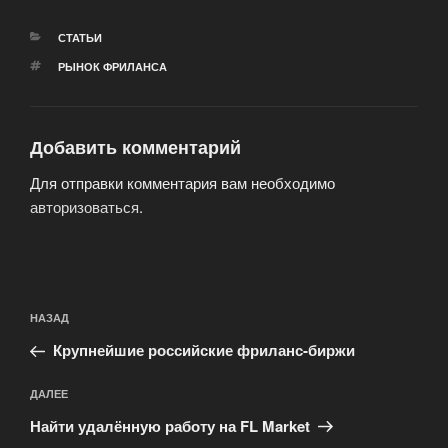
РУБРИКИ
СТАТЬИ
МЕТКИ
РЫНОК ФРИЛАНСА
Добавить комментарий
Для отправки комментария вам необходимо
авторизоваться
.
Навигация
Предыдущая
НАЗАД
по
запись:
записям
Крупнейшие российские фриланс-биржи
Следующая
ДАЛЕЕ
запись
Найти удалённую работу на FL Market